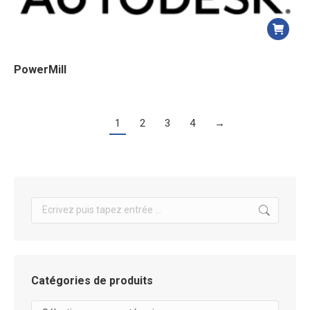
PowerMill
1
2
3
4
→
Search:
Catégories de produits