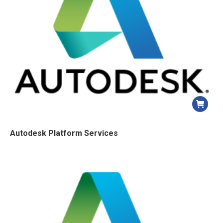
ancien
Autodesk Platform Services