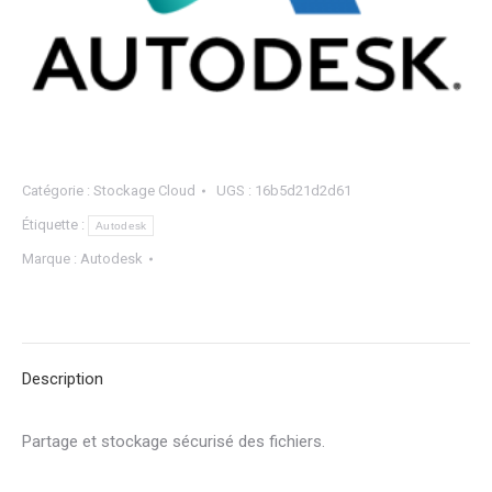
Catégorie :
Stockage Cloud
UGS :
16b5d21d2d61
Étiquette :
Autodesk
Marque :
Autodesk
Description
Partage et stockage sécurisé des fichiers.