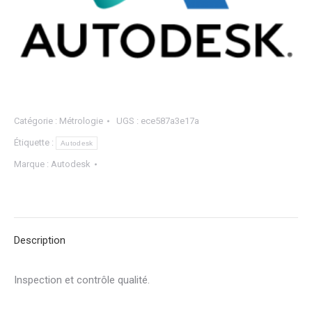
Catégorie :
Métrologie
UGS :
ece587a3e17a
Étiquette :
Autodesk
Marque :
Autodesk
Description
Inspection et contrôle qualité.