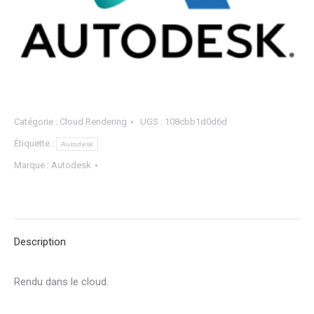
Catégorie :
Cloud Rendering
UGS :
108cbb1d0d6d
Étiquette :
Autodesk
Marque :
Autodesk
Description
Rendu dans le cloud.