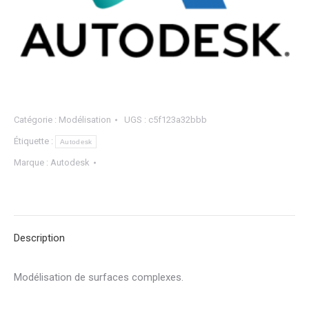
Catégorie :
Modélisation
UGS :
c5f123a32bbb
Étiquette :
Autodesk
Marque :
Autodesk
Description
Modélisation de surfaces complexes.