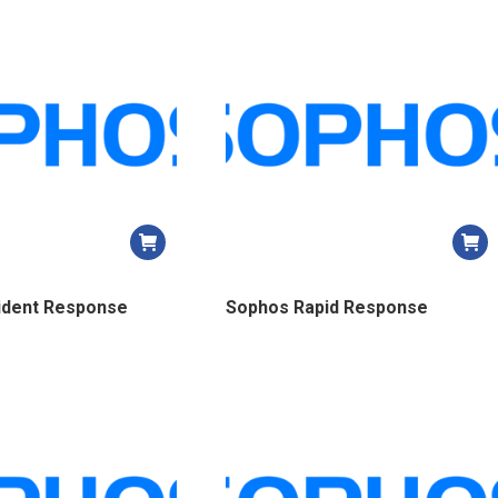
plus
récent
au
plus
ancien
ident Response
Sophos Rapid Response