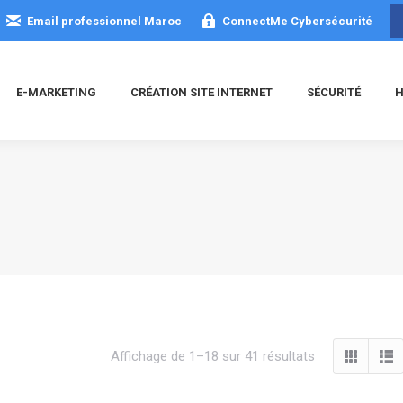
Email professionnel Maroc
ConnectMe Cybersécurité
E-MARKETING
CRÉATION SITE INTERNET
SÉCURITÉ
H
Trié
Affichage de 1–18 sur 41 résultats
du