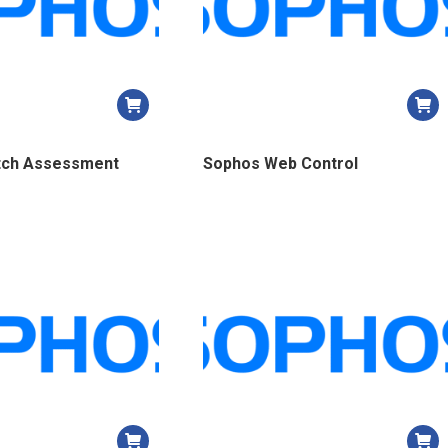
tch Assessment
Sophos Web Control