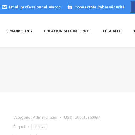
Email professionnel Maroc
ConnectMe Cybersécurité
E-MARKETING
CRÉATION SITE INTERNET
SÉCURITÉ
H
Catégorie :
Administration
UGS :
b9baf98e0937
Étiquette :
Sophos