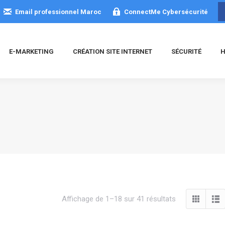
Email professionnel Maroc
ConnectMe Cybersécurité
E-MARKETING
CRÉATION SITE INTERNET
SÉCURITÉ
H
Trié
Affichage de 1–18 sur 41 résultats
du