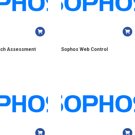
tch Assessment
Sophos Web Control