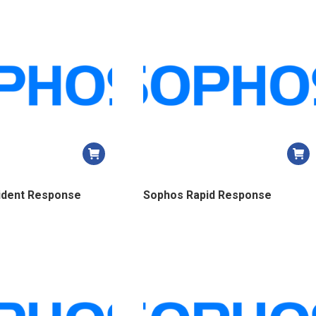
plus
récent
au
plus
ancien
ident Response
Sophos Rapid Response