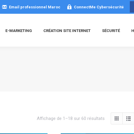
Email professionnel Maroc
ConnectMe Cybersécurité
E-MARKETING
CRÉATION SITE INTERNET
SÉCURITÉ
H
Trié
Affichage de 1–18 sur 60 résultats
du