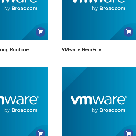
ing Runtime
VMware GemFire