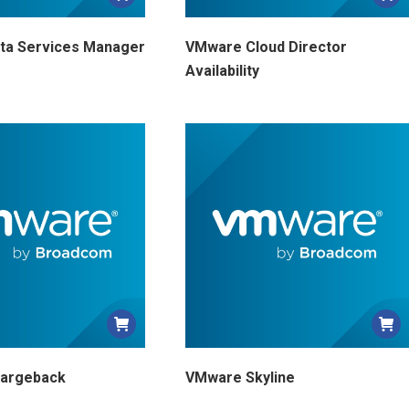
ta Services Manager
VMware Cloud Director
Availability
argeback
VMware Skyline