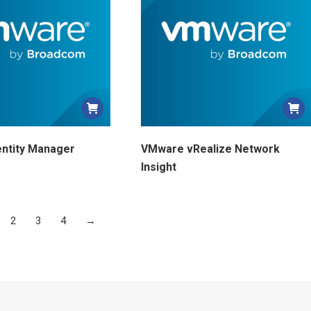
ntity Manager
VMware vRealize Network
Insight
2
3
4
→