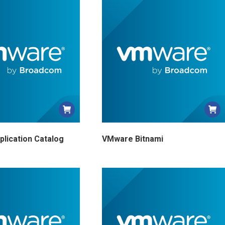
plus
récent
au
plus
ancien
lication Catalog
VMware Bitnami