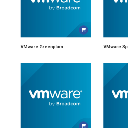
VMware Greenplum
VMware Spr