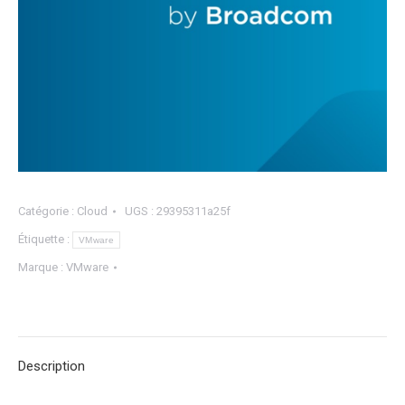
Catégorie :
Cloud
UGS :
29395311a25f
Étiquette :
VMware
Marque :
VMware
Description