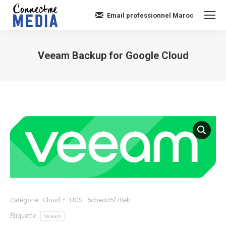
Email professionnel Maroc
Veeam Backup for Google Cloud
Vous êtes ici :
Catégorie :
Cloud
UGS :
6cbedd5f70eb
Étiquette :
Veeam