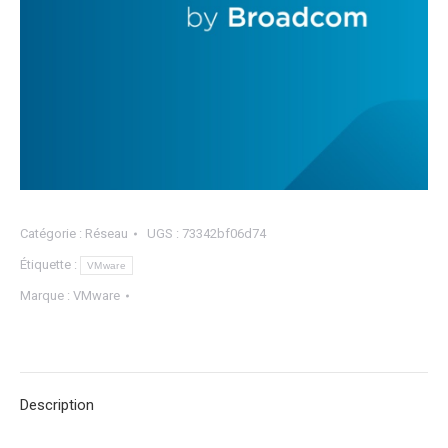
Catégorie :
Réseau
UGS :
73342bf06d74
Étiquette :
VMware
Marque :
VMware
Description