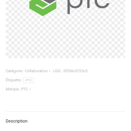
Catégorie :
Collaboration
UGS :
6f536c9725c5
Étiquette :
PTC
Marque :
PTC
Description