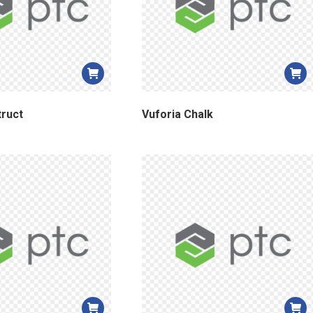
truct
Vuforia Chalk