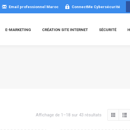
Email professionnel Maroc
ConnectMe Cybersécurité
E-MARKETING
CRÉATION SITE INTERNET
SÉCURITÉ
H
Trié
Affichage de 1–18 sur 43 résultats
du