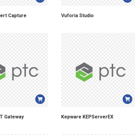
pert Capture
Vuforia Studio
oT Gateway
Kepware KEPServerEX