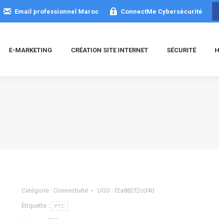
Email professionnel Maroc
ConnectMe Cybersécurité
E-MARKETING
CRÉATION SITE INTERNET
SÉCURITÉ
H
Catégorie :
Connectivité
UGS :
f2a882f2cd40
Étiquette :
PTC