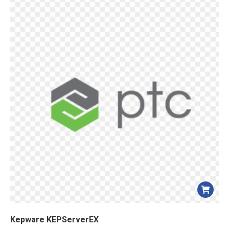
Kepware KEPServerEX