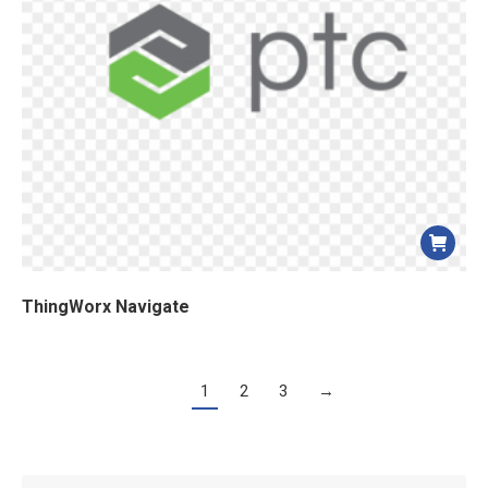
ThingWorx Navigate
1
2
3
→