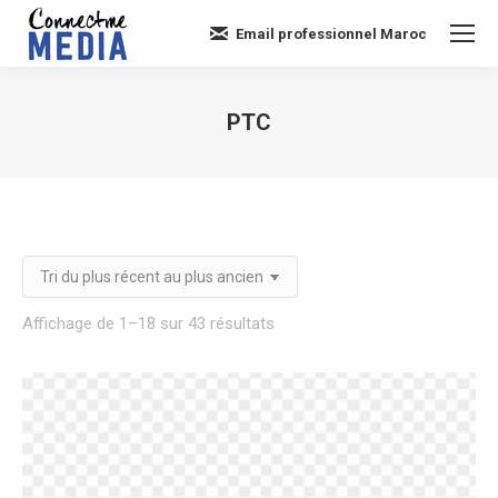
Email professionnel Maroc
PTC
Vous êtes ici :
Trié
Affichage de 1–18 sur 43 résultats
du
plus
récent
au
plus