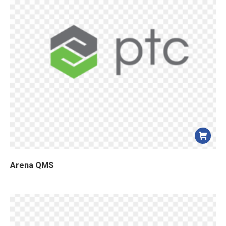
ancien
Arena QMS