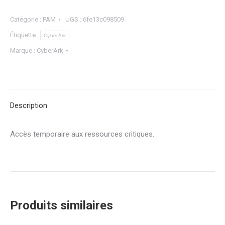
Catégorie :
PAM
UGS :
6fe13c098509
Étiquette :
CyberArk
Marque :
CyberArk
Description
Accès temporaire aux ressources critiques.
Produits similaires