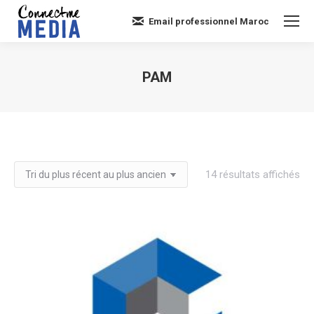
Email professionnel Maroc
PAM
Vous êtes ici :
Tri
14 résultats affichés
du
plu
réc
au
plu
an