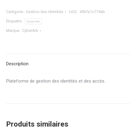
Catégorie :
Gestion des Identités
UGS :
45bfa1c774eb
Étiquette :
CyberArk
Marque :
CyberArk
Description
Plateforme de gestion des identités et des accès.
Produits similaires