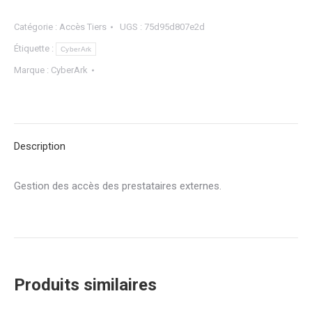
Catégorie :
Accès Tiers
UGS :
75d95d807e2d
Étiquette :
CyberArk
Marque :
CyberArk
Description
Gestion des accès des prestataires externes.
Produits similaires