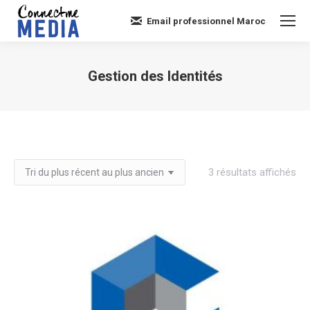
Email professionnel Maroc
Gestion des Identités
Vous êtes ici :
Tri
3 résultats affichés
du
plu
réc
au
plu
an