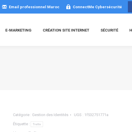
Email professionnel Maroc
ConnectMe Cybersécurité
E-MARKETING
CRÉATION SITE INTERNET
SÉCURITÉ
H
Catégorie :
Gestion des Identités
UGS :
1f532751771a
Étiquette :
Trellix