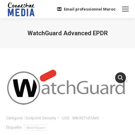
Email professionnel Maroc
WatchGuard Advanced EPDR
Vous êtes ici :
Catégorie :
Endpoint Security
UGS :
84b9571d7de0
Étiquette :
WatchGuard