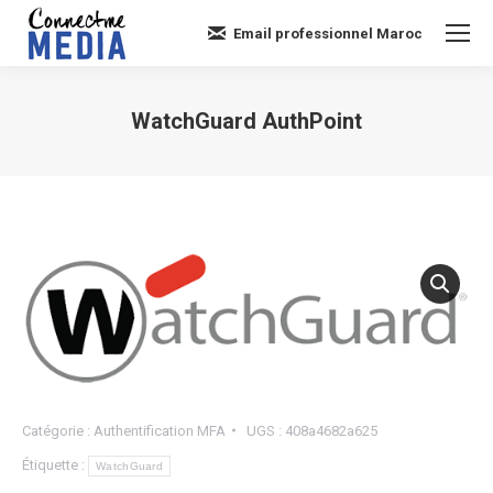
Email professionnel Maroc
WatchGuard AuthPoint
Vous êtes ici :
Catégorie :
Authentification MFA
UGS :
408a4682a625
Étiquette :
WatchGuard