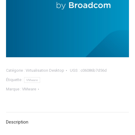
Catégorie :
Virtualisation Desktop
UGS :
c06086b7d56d
Étiquette :
VMware
Marque :
VMware
Description