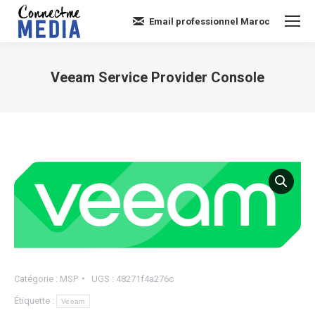
Email professionnel Maroc
Veeam Service Provider Console
Vous êtes ici :
Catégorie :
MSP
UGS :
48271f4a276c
Étiquette :
Veeam