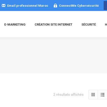
Email professionnel Maroc
ConnectMe Cybersécurité
E-MARKETING
CRÉATION SITE INTERNET
SÉCURITÉ
H
Trié
2 résultats affichés
du