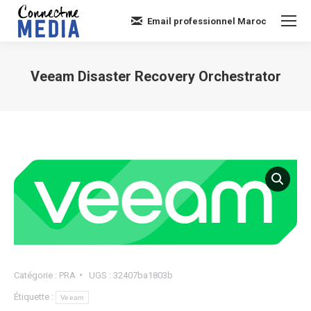
Email professionnel Maroc
Veeam Disaster Recovery Orchestrator
Vous êtes ici :
Catégorie :
PRA
UGS :
32407ba1803b
Étiquette :
Veeam