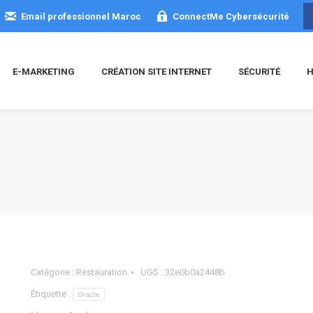
Email professionnel Maroc
ConnectMe Cybersécurité
E-MARKETING
CRÉATION SITE INTERNET
SÉCURITÉ
H
Catégorie :
Restauration
UGS :
32e0b0a2448b
Étiquette :
Oracle