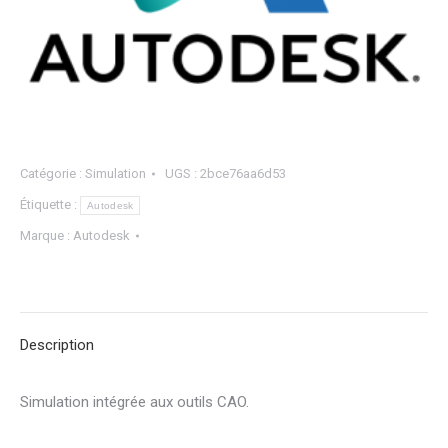
Catégorie :
Simulation
UGS :
2bce76aa6d53
Étiquette :
Autodesk
Marque :
Autodesk
Description
Simulation intégrée aux outils CAO.