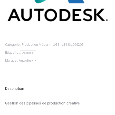
Catégorie :
Production Média
UGS :
a8113a066205
Étiquette :
Autodesk
Marque :
Autodesk
Description
Gestion des pipelines de production créative.