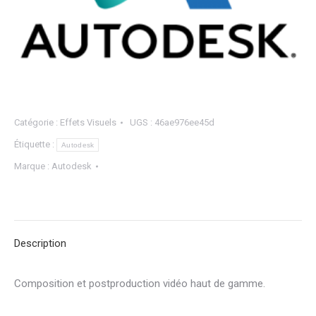
Catégorie :
Effets Visuels
UGS :
46ae976ee45d
Étiquette :
Autodesk
Marque :
Autodesk
Description
Composition et postproduction vidéo haut de gamme.