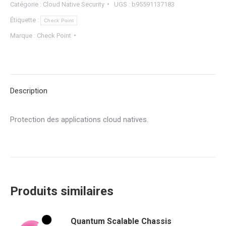
Catégorie :
Cloud Native Security
UGS :
b95591137183
Étiquette :
Check Point
Marque :
Check Point
Description
Protection des applications cloud natives.
Produits similaires
Quantum Scalable Chassis