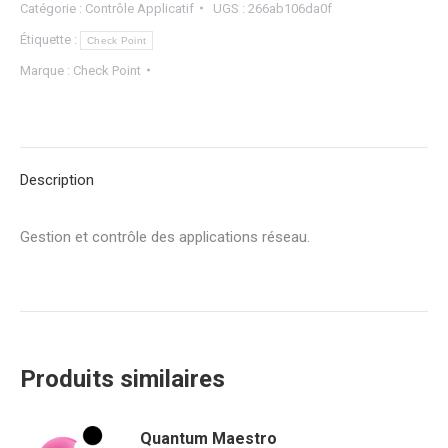
Catégorie :
Contrôle Applicatif
UGS :
266ab106da0f
Étiquette :
Check Point
Marque :
Check Point
Description
Gestion et contrôle des applications réseau.
Produits similaires
Quantum Maestro