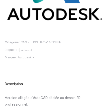
Catégorie :
CAO
UGS :
876a11d1388b
Étiquette :
Autodesk
Marque :
Autodesk
Description
Version allégée d’AutoCAD dédiée au dessin 2D
professionnel.