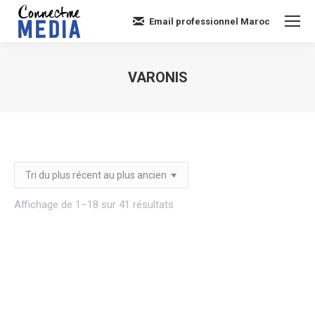
Email professionnel Maroc
VARONIS
Vous êtes ici :
Trié
Affichage de 1–18 sur 41 résultats
du
plus
récent
au
plus