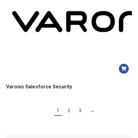
Varonis Salesforce Security
1
2
3
→