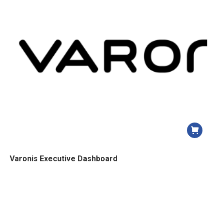
ancien
Varonis Executive Dashboard