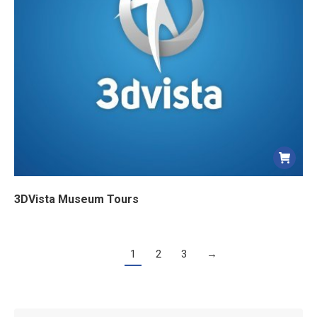
3DVista Museum Tours
1
2
3
→