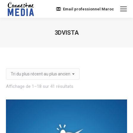
Email professionnel Maroc
3DVISTA
Vous êtes ici :
Trié
Affichage de 1–18 sur 41 résultats
du
plus
récent
au
plus