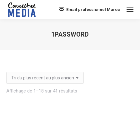
Email professionnel Maroc
1PASSWORD
Vous êtes ici :
Trié
Affichage de 1–18 sur 41 résultats
du
plus
récent
au
plus