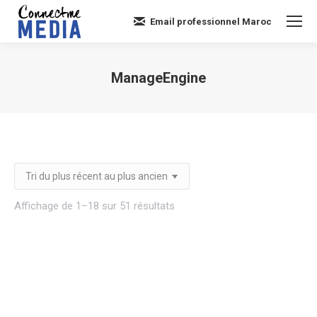
Email professionnel Maroc
ManageEngine
Vous êtes ici :
Trié
Affichage de 1–18 sur 51 résultats
du
plus
récent
au
plus