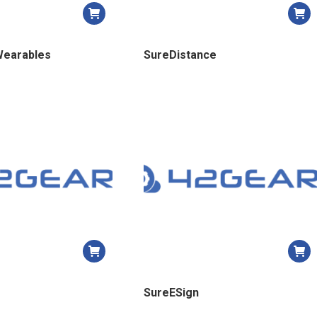
Wearables
SureDistance
SureESign