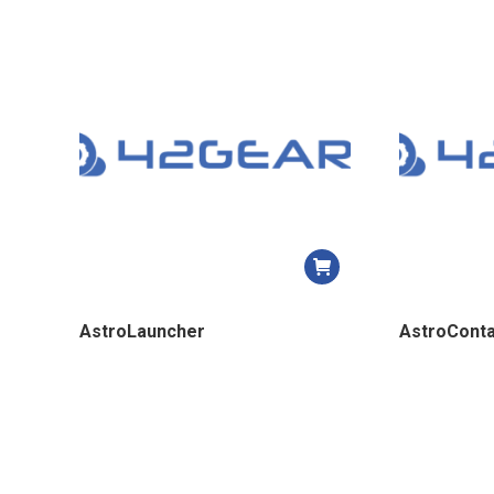
AstroLauncher
AstroConta