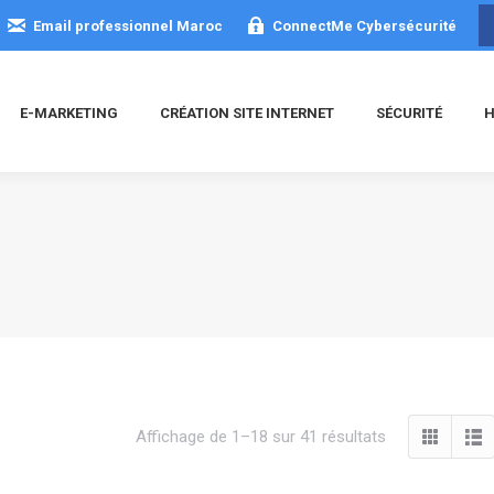
Email professionnel Maroc
ConnectMe Cybersécurité
E-MARKETING
CRÉATION SITE INTERNET
SÉCURITÉ
H
Trié
Affichage de 1–18 sur 41 résultats
du