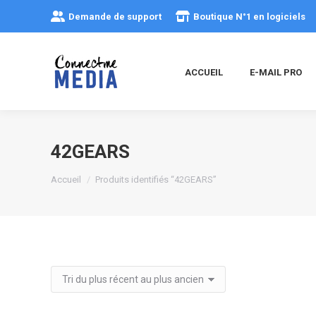
Demande de support
Boutique N°1 en logiciels
ACCUEIL
E-MAIL PRO
42GEARS
Vous êtes ici :
Accueil
Produits identifiés “42GEARS”