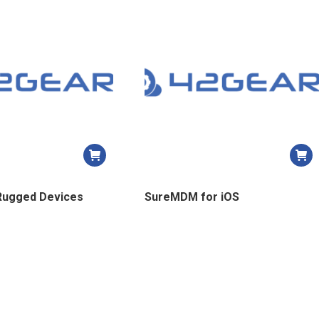
plus
récent
au
plus
ancien
ugged Devices
SureMDM for iOS