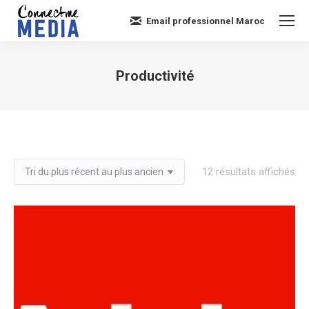
Email professionnel Maroc
Productivité
Vous êtes ici :
Tri
12 résultats affichés
du
plu
réc
au
plu
an