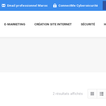
Email professionnel Maroc
ConnectMe Cybersécurité
E-MARKETING
CRÉATION SITE INTERNET
SÉCURITÉ
H
Trié
2 résultats affichés
du