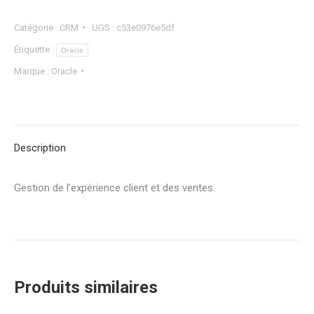
Catégorie :
CRM
UGS :
c53e0976e5df
Étiquette :
Oracle
Marque :
Oracle
Description
Gestion de l’expérience client et des ventes.
Produits similaires