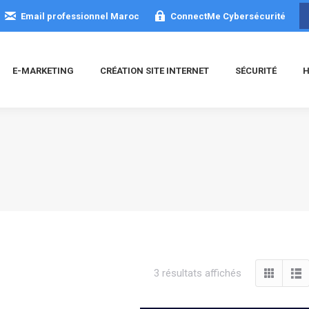
Email professionnel Maroc
ConnectMe Cybersécurité
E-MARKETING
CRÉATION SITE INTERNET
SÉCURITÉ
H
Trié
3 résultats affichés
du