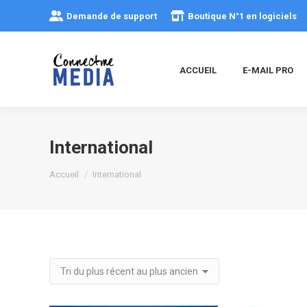
Demande de support
Boutique N°1 en logiciels
ACCUEIL
E-MAIL PRO
International
Vous êtes ici :
Accueil
International