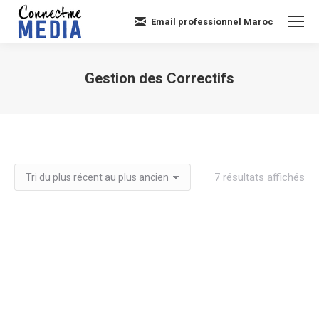
Email professionnel Maroc
Gestion des Correctifs
Vous êtes ici :
Tri
7 résultats affichés
du
plu
réc
au
plu
an