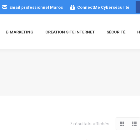
Email professionnel Maroc
ConnectMe Cybersécurité
E-MARKETING
CRÉATION SITE INTERNET
SÉCURITÉ
H
Trié
7 résultats affichés
du