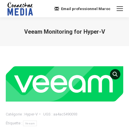
Email professionnel Maroc
Veeam Monitoring for Hyper-V
Vous êtes ici :
Catégorie :
Hyper-V
UGS :
aa4ac5490093
Étiquette :
Veeam