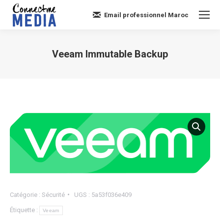
Email professionnel Maroc
Veeam Immutable Backup
Vous êtes ici :
Catégorie :
Sécurité
UGS :
5a53f036e409
Étiquette :
Veeam