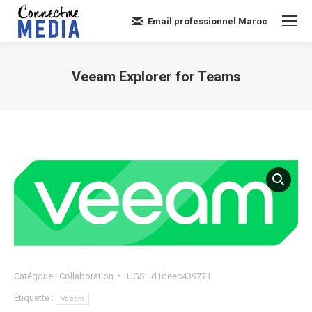
Email professionnel Maroc
Veeam Explorer for Teams
Vous êtes ici :
Catégorie :
Collaboration
UGS :
d1deec439771
Étiquette :
Veeam