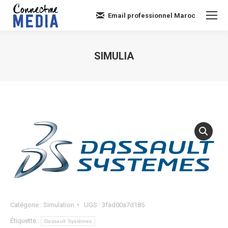
Email professionnel Maroc
SIMULIA
Vous êtes ici :
Catégorie :
Simulation
UGS :
3fad00a7d185
Étiquette :
Dassault Systèmes